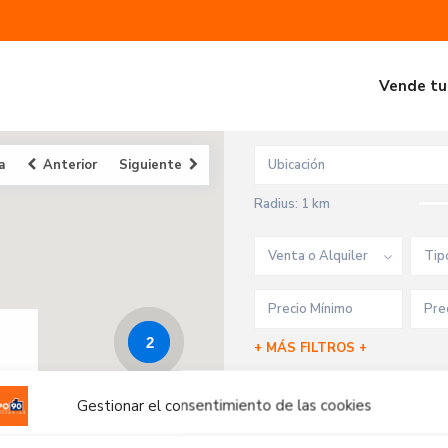
Vende tu
a
Anterior
Siguiente
Radius:
1 km
Venta o Alquiler
Tip
2
+ MÁS FILTROS +
Gestionar el consentimiento de las cookies
Iniciar sesión o Registrate
y
correo electrónico cuando se