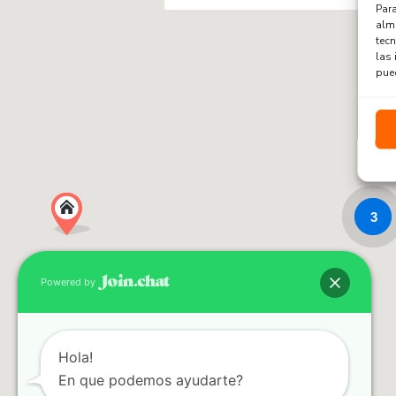
Para
alma
tec
las 
pued
3
Powered by
2
Hola!
En que podemos ayudarte?