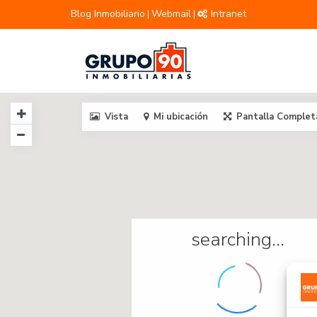
Blog Inmobiliario
Webmail
Intranet
|
|
Vista
Mi ubicación
Pantalla Complet
searching...