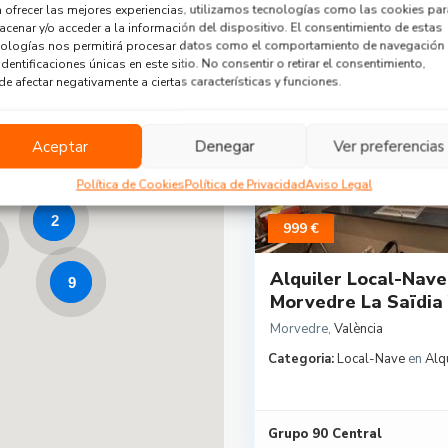
 ofrecer las mejores experiencias, utilizamos tecnologías como las cookies par
Recuerda publicamos primero 
cenar y/o acceder a la información del dispositivo. El consentimiento de estas
nologías nos permitirá procesar datos como el comportamiento de navegación
identificaciones únicas en este sitio. No consentir o retirar el consentimiento,
e afectar negativamente a ciertas características y funciones.
Aceptar
Denegar
Ver preferencias
Política de Cookies
Política de Privacidad
Aviso Legal
2
999 €
Alquiler Local-Nave
9
Morvedre La Saïdia 
Morvedre
,
València
Categoria:
Local-Nave
en
Alq
Grupo 90 Central