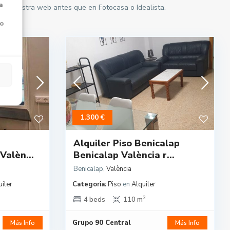
a
en nuestra web antes que en Fotocasa o Idealista.
 o
1.300 €
Alquiler Piso Benicalap
Valèn...
Benicalap València r...
Benicalap
,
València
uiler
Categoria:
Piso
en
Alquiler
2
4 beds
110 m
Grupo 90 Central
Más Info
Más Info