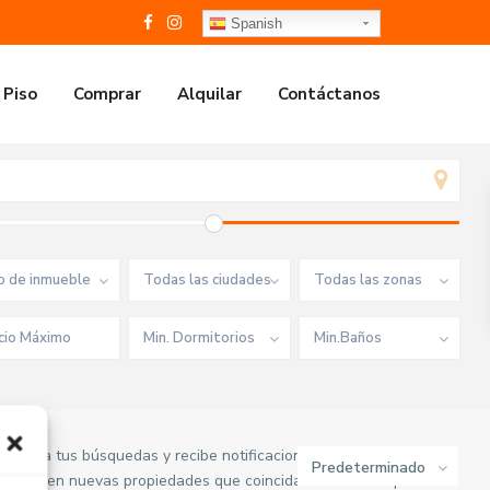
Spanish
 Piso
Comprar
Alquilar
Contáctanos
o de inmueble
Todas las ciudades
Todas las zonas
Min. Dormitorios
Min.Baños
 guarda tus búsquedas y recibe notificaciones. Te eviaremos un
Predeterminado
 publiquen nuevas propiedades que coincidan con tu búsqueda.