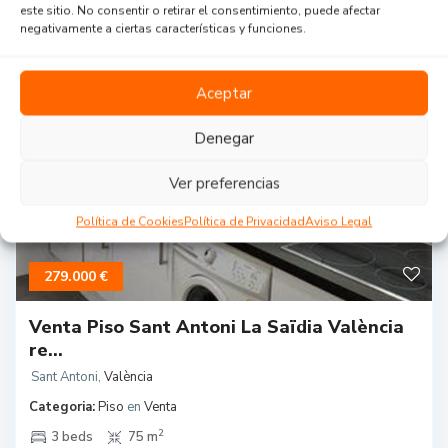
este sitio. No consentir o retirar el consentimiento, puede afectar
Grupo 90 Central
Más Info
negativamente a ciertas características y funciones.
Aceptar
Denegar
Ver preferencias
Política de Cookies
Política de Privacidad
Aviso Legal
279.000 €
Venta Piso Sant Antoni La Saïdia València
re...
Sant Antoni
,
València
Categoria:
Piso
en
Venta
2
3 beds
75 m