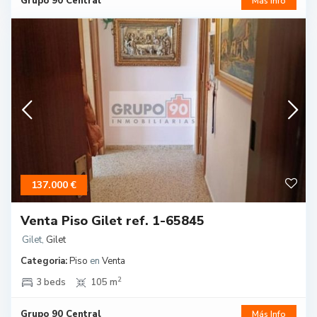
Grupo 90 Central
Más Info
137.000 €
Venta Piso Gilet ref. 1-65845
Gilet
,
Gilet
Categoria:
Piso
en
Venta
2
3 beds
105 m
Grupo 90 Central
Más Info