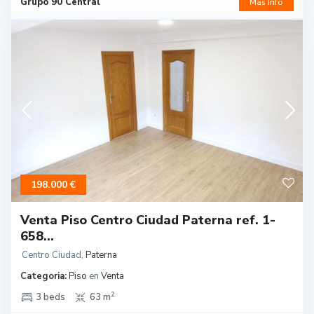
Grupo 90 Central
Más Info
198.000 €
Venta Piso Centro Ciudad Paterna ref. 1-
658...
Centro Ciudad
,
Paterna
Categoria:
Piso
en
Venta
2
3 beds
63 m