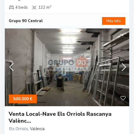
2
4 beds
122 m
Grupo 90 Central
Más Info
500.000 €
Venta Local-Nave Els Orriols Rascanya
Valènc...
Els Orriols
,
València