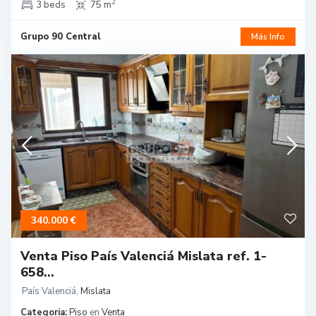
2
3 beds
75 m
Grupo 90 Central
Más Info
340.000 €
Venta Piso País Valenciá Mislata ref. 1-
658...
País Valenciá
,
Mislata
Categoria:
Piso
en
Venta