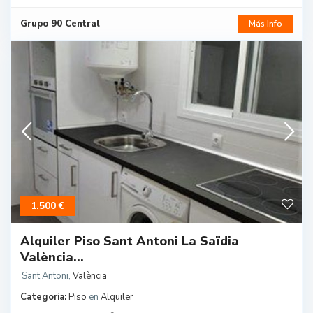
Grupo 90 Central
Más Info
1.500 €
Alquiler Piso Sant Antoni La Saïdia
València...
Sant Antoni
,
València
Categoria:
Piso
en
Alquiler