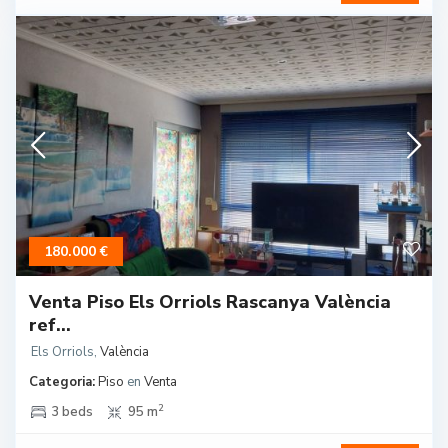
180.000 €
Venta Piso Els Orriols Rascanya València
ref...
Els Orriols
,
València
Categoria:
Piso
en
Venta
2
3 beds
95 m