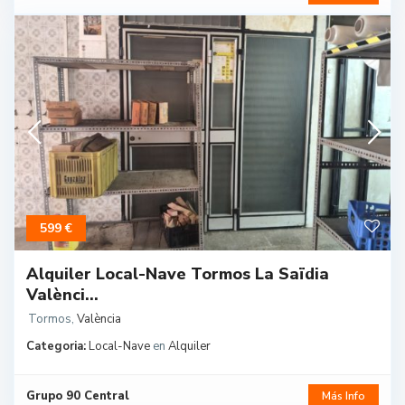
599 €
Alquiler Local-Nave Tormos La Saïdia
Valènci...
Tormos
,
València
Categoria:
Local-Nave
en
Alquiler
Grupo 90 Central
Más Info