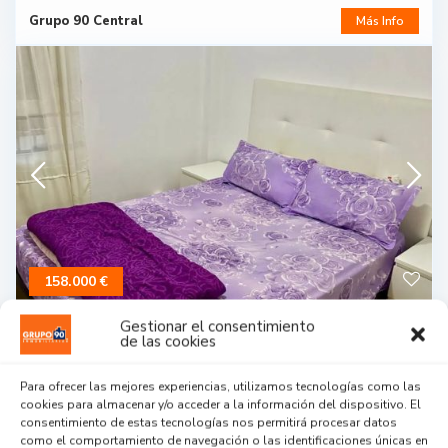
Grupo 90 Central
Más Info
158.000 €
Gestionar el consentimiento
Venta Piso Quart de Poblet ref. 1-65835
de las cookies
Quart de Poblet
,
Quart de Poblet
Para ofrecer las mejores experiencias, utilizamos tecnologías como las
Categoria:
Piso
en
Venta
cookies para almacenar y/o acceder a la información del dispositivo. El
2
4 beds
65 m
consentimiento de estas tecnologías nos permitirá procesar datos
como el comportamiento de navegación o las identificaciones únicas en