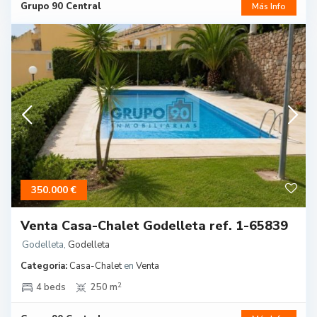
Grupo 90 Central
Más Info
350.000 €
Venta Casa-Chalet Godelleta ref. 1-65839
Godelleta
,
Godelleta
Categoria:
Casa-Chalet
en
Venta
2
4 beds
250 m