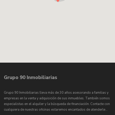
Grupo 90 Inmobiliarias
Grupo 90 Inmobiliarias lleva más de 30 años asesorando a familias y
empresas en la venta y adquisición de sus inmuebles. También somos
especialistas en el alquiler y la búsqueda de financiación. Contacte con
cualquiera de nuestras oficinas estaremos encantados de atenderle…