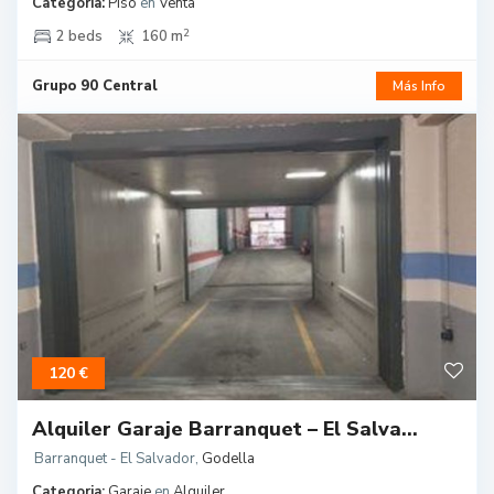
Categoria:
Piso
en
Venta
2
2 beds
160 m
Grupo 90 Central
Más Info
120 €
Alquiler Garaje Barranquet – El Salva...
Barranquet - El Salvador
,
Godella
Categoria:
Garaje
en
Alquiler