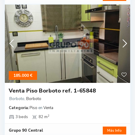
185.000 €
Venta Piso Borboto ref. 1-65848
Borboto
,
Borboto
Categoria:
Piso
en
Venta
2
3 beds
82 m
Grupo 90 Central
Más Info