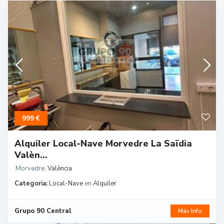
999 €
Alquiler Local-Nave Morvedre La Saïdia
Valèn...
Morvedre
,
València
Categoria:
Local-Nave
en
Alquiler
Grupo 90 Central
Más Info