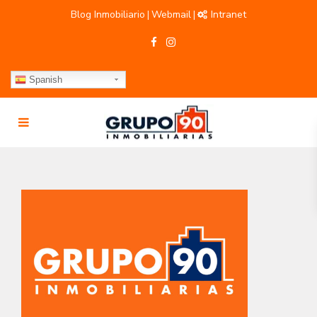
Blog Inmobiliario
Webmail
Intranet
|
|
Spanish