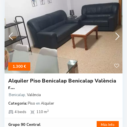
1.300 €
Alquiler Piso Benicalap Benicalap València
r...
Benicalap
,
València
Categoria:
Piso
en
Alquiler
2
4 beds
110 m
Grupo 90 Central
Más Info