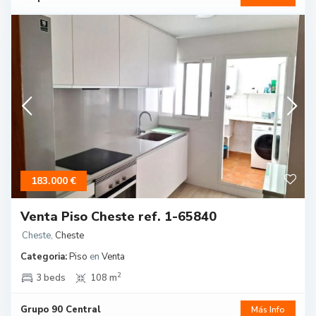
183.000 €
Venta Piso Cheste ref. 1-65840
Cheste
,
Cheste
Categoria:
Piso
en
Venta
2
3 beds
108 m
Grupo 90 Central
Más Info