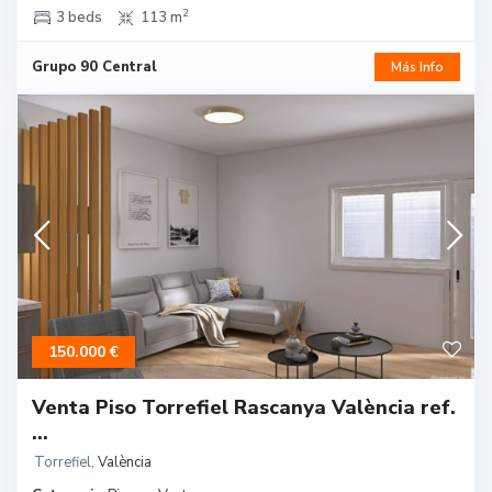
2
3 beds
113 m
Grupo 90 Central
Más Info
150.000 €
Venta Piso Torrefiel Rascanya València ref.
...
Torrefiel
,
València