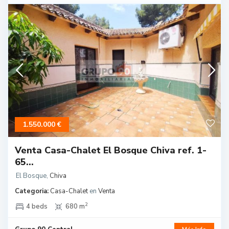
1.550.000 €
Venta Casa-Chalet El Bosque Chiva ref. 1-
65...
El Bosque
,
Chiva
Categoria:
Casa-Chalet
en
Venta
2
4 beds
680 m