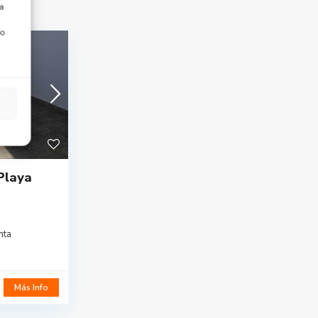
a
 o
Playa
nta
Más Info