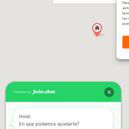
Para
alma
tec
las 
pued
Powered by
Hola!
En que podemos ayudarte?