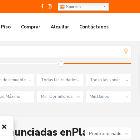
Spanish
 Piso
Comprar
Alquilar
Contáctanos
o de inmueble
Todas las ciudades
Todas las zonas
Min. Dormitorios
Min.Baños
 anunciadas enPlaya Puig
Predeterminado