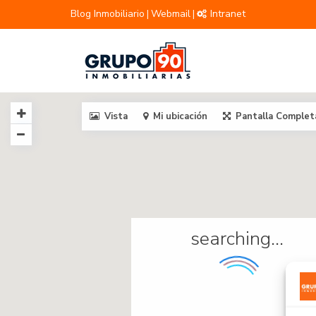
Blog Inmobiliario
Webmail
Intranet
|
|
Vista
Mi ubicación
Pantalla Complet
searching...