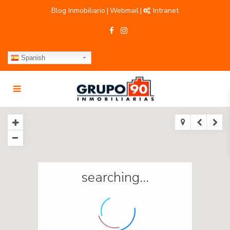
Blog Inmobiliario
Webmail
Intranet
|
|
Spanish
searching...