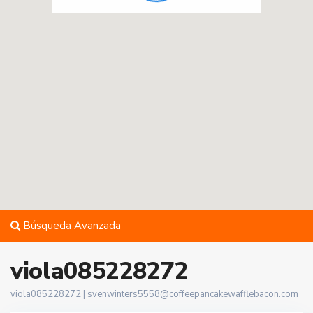
Búsqueda Avanzada
viola085228272
viola085228272 |
svenwinters5558@coffeepancakewafflebacon.com