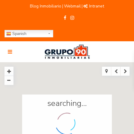
Blog Inmobiliario
Webmail
Intranet
|
|
Spanish
searching...