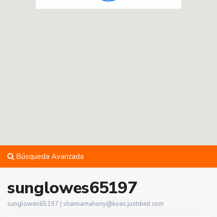
Búsqueda Avanzada
sunglowes65197
sunglowes65197 |
shannamahony@koes.justdied.com