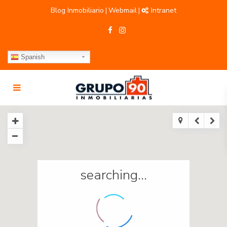
Blog Inmobiliario
Webmail
Intranet
|
|
Spanish
searching...