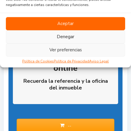
negativamente a ciertas características y funciones.
Aceptar
Denegar
Ver preferencias
Reserva la Propiedad
Política de Cookies
Política de Privacidad
Aviso Legal
online
Recuerda la referencia y la oficina
del inmueble
--