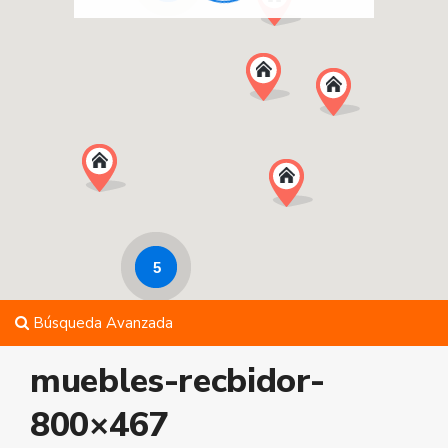
5
Búsqueda Avanzada
muebles-recbidor-
800×467