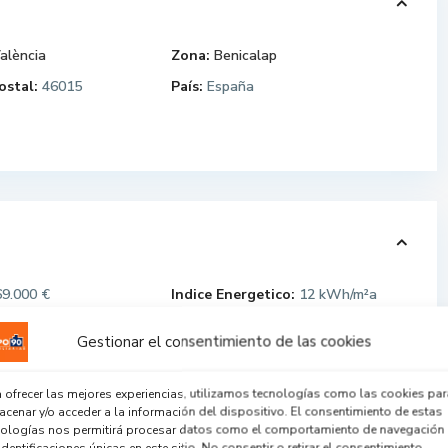
alència
Zona:
Benicalap
ostal:
46015
País:
España
9.000 €
Indice Energetico:
12 kWh/m²a
a:
1-64278
Publicación:
9 sep. 2016
Gestionar el consentimiento de las cookies
onservación:
Buen
 ofrecer las mejores experiencias, utilizamos tecnologías como las cookies par
cenar y/o acceder a la información del dispositivo. El consentimiento de estas
nologías nos permitirá procesar datos como el comportamiento de navegación
identificaciones únicas en este sitio. No consentir o retirar el consentimiento,