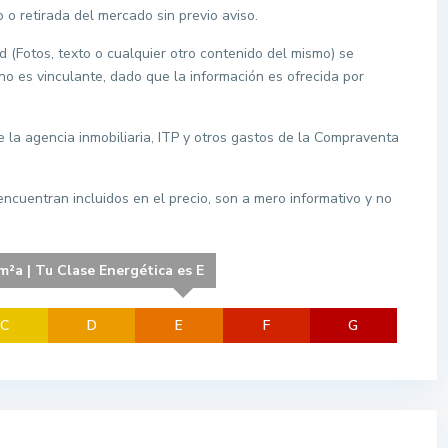
 o retirada del mercado sin previo aviso.
d (Fotos, texto o cualquier otro contenido del mismo) se
 no es vinculante, dado que la información es ofrecida por
de la agencia inmobiliaria, ITP y otros gastos de la Compraventa
ncuentran incluidos en el precio, son a mero informativo y no
²a | Tu Clase Energética es E
C
D
E
F
G