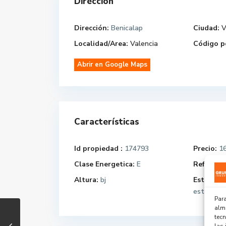
Dirección
Dirección:
Benicalap
Ciudad:
V
Localidad/Area:
Valencia
Código p
Abrir en Google Maps
Características
Id propiedad :
174793
Precio:
16
Clase Energetica:
E
Referenci
Altura:
bj
Estado C
estado
Para
alma
tec
las 