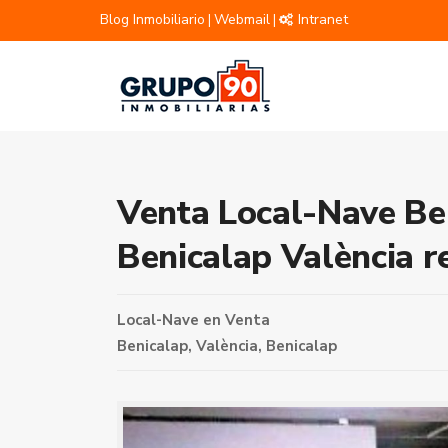
Blog Inmobiliario
Webmail
Intranet
|
|
Venta Local-Nave Be
Benicalap València r
Local-Nave
en
Venta
Benicalap,
València
,
Benicalap