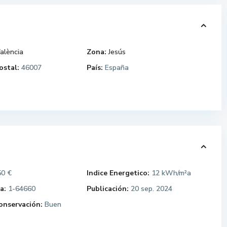
alència
Zona:
Jesús
ostal:
46007
País:
España
0 €
Indice Energetico:
12 kWh/m²a
a:
1-64660
Publicación:
20 sep. 2024
onservación:
Buen