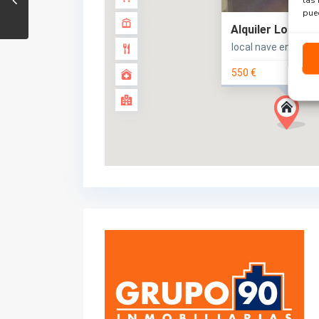
pued
Alquiler Local-N
local nave en alquil
550 €