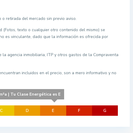
 o retirada del mercado sin previo aviso.
d (Fotos, texto o cualquier otro contenido del mismo) se
 no es vinculante, dado que la información es ofrecida por
de la agencia inmobiliaria, ITP y otros gastos de la Compraventa
ncuentran incluidos en el precio, son a mero informativo y no
²a | Tu Clase Energética es E
C
D
E
F
G