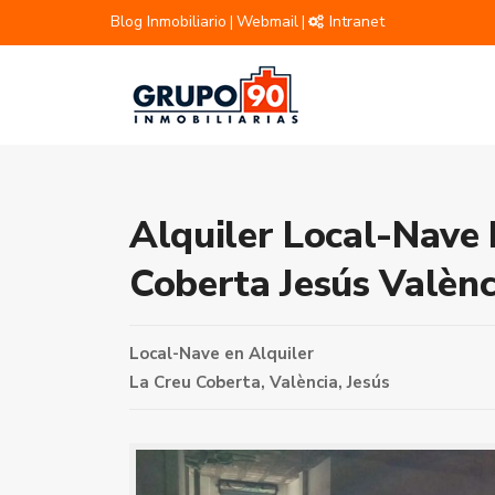
Blog Inmobiliario
Webmail
Intranet
|
|
Alquiler Local-Nave 
Coberta Jesús Valènc
Local-Nave
en
Alquiler
La Creu Coberta,
València
,
Jesús