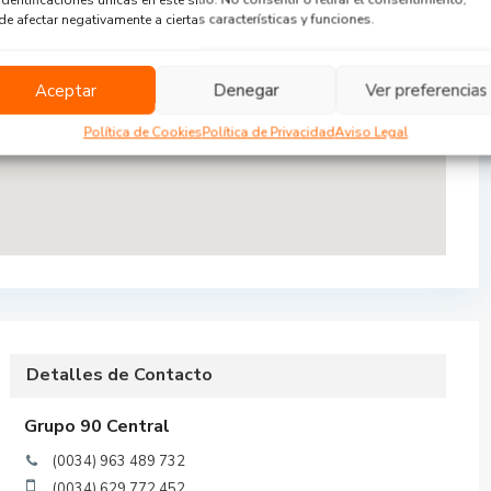
e afectar negativamente a ciertas características y funciones.
ave La Creu Coberta Jesús Val...
er
Aceptar
Denegar
Ver preferencias
Política de Cookies
Política de Privacidad
Aviso Legal
Detalles de Contacto
Grupo 90 Central
(0034) 963 489 732
(0034) 629 772 452