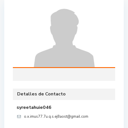
Detalles de Contacto
syreetahuie046
o.x.imus77.7u.q.s.ej8aost@gmail.com