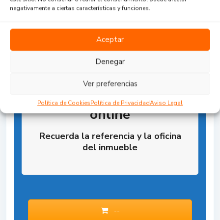
negativamente a ciertas características y funciones.
Aceptar
Denegar
Ver preferencias
Reserva la Propiedad
Política de Cookies
Política de Privacidad
Aviso Legal
online
Recuerda la referencia y la oficina
del inmueble
--