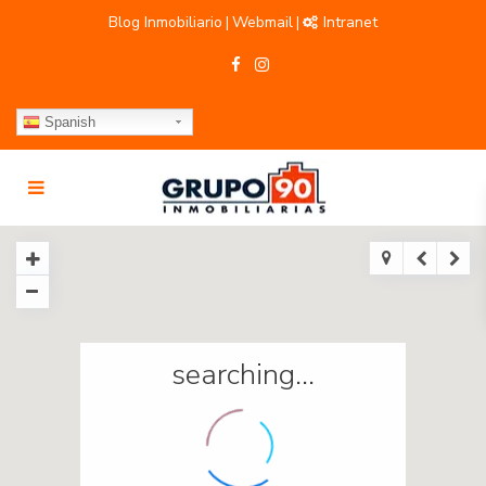
Blog Inmobiliario
Webmail
Intranet
|
|
Spanish
searching...