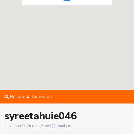
Búsqueda Avanzada
syreetahuie046
|
o.x.imus77.7u.q.s.ej8aost@gmail.com