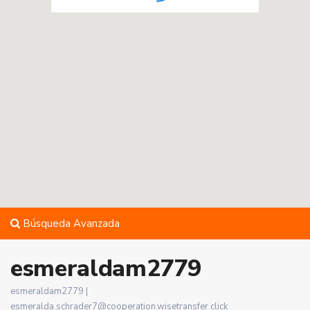
Búsqueda Avanzada
esmeraldam2779
esmeraldam2779 |
esmeralda.schrader7@cooperation.wisetransfer.click