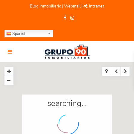
Blog Inmobiliario
Webmail
Intranet
|
|
Spanish
searching...