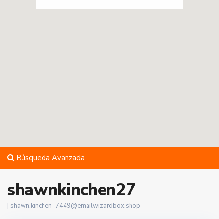
Búsqueda Avanzada
shawnkinchen27
|
shawn.kinchen_7449@emailwizardbox.shop