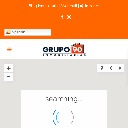
Blog Inmobiliario
Webmail
Intranet
|
|
Spanish
searching...