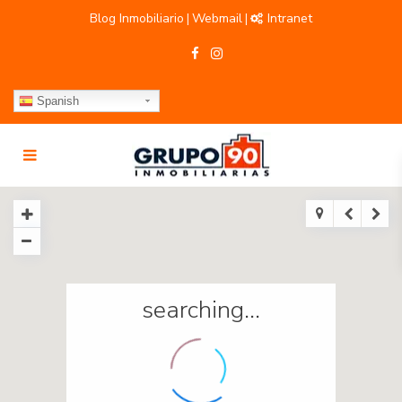
Blog Inmobiliario
Webmail
Intranet
|
|
Spanish
searching...