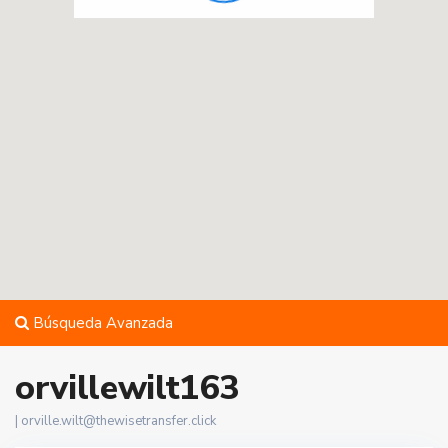
Búsqueda Avanzada
orvillewilt163
|
orville.wilt@thewisetransfer.click