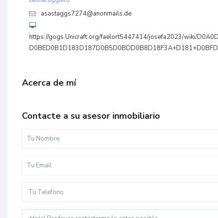
salinaruggiero
asastaggs7274@anonmails.de
https://gogs.Unicraft.org/faelort5447414/josefa202
D0BED0B1D183D187D0B5D0BDD0B8D18F3A+D181+D0BF
Acerca de mí
Contacte a su asesor inmobiliario