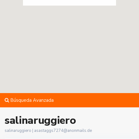
Búsqueda Avanzada
salinaruggiero
salinaruggiero |
asastaggs7274@anonmails.de