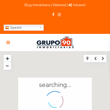
Blog Inmobiliario
Webmail
Intranet
|
|
Spanish
searching...