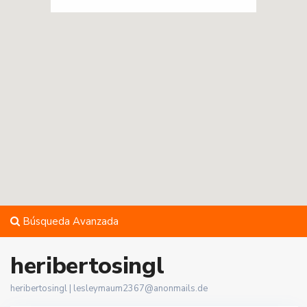
Búsqueda Avanzada
heribertosingl
heribertosingl |
lesleymaum2367@anonmails.de