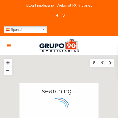
Blog Inmobiliario
Webmail
Intranet
|
|
Spanish
searching...