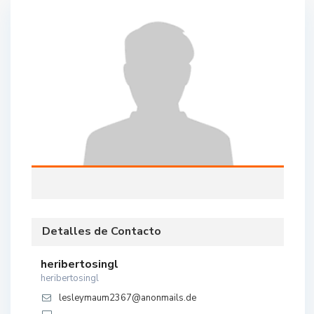
Detalles de Contacto
heribertosingl
heribertosingl
lesleymaum2367@anonmails.de