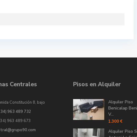
inas Centrales
Pisos en Alquiler
Alquiler Piso
nida Constitución 8, bajo
Benicalap Ben
034) 963 489 732
V...
034) 963 489 673
1.300 €
ntral@grupo90.com
Alquiler Piso 