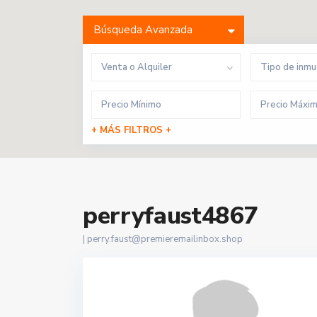
Búsqueda Avanzada
Venta o Alquiler
Tipo de inm
+ MÁS FILTROS +
perryfaust4867
|
perry.faust@premieremailinbox.shop