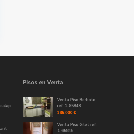
Pisos en Venta
Venta Piso Borboto
icalap
ref. 1-65848
185.000 €
Venta Piso Gilet ref.
Sant
1-65845