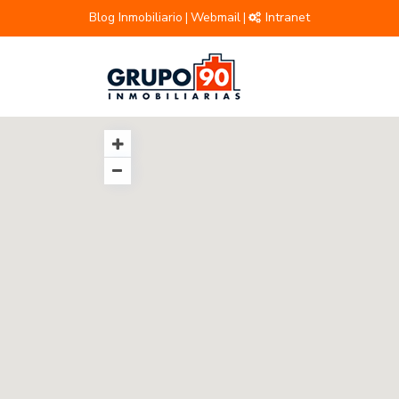
Blog Inmobiliario
Webmail
Intranet
|
|