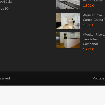
Antoni La Saïdi
upo90sky
1.500 €
upo 90
Alquiler Piso E
Carme Ciutat V
1.990 €
Alquiler Piso 
Tendetes
Campanar...
1.299 €
eserved.
Política