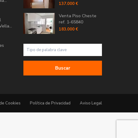
a...
137.000 €
Venta Piso Cheste
l
ref. 1-65840
ella...
183.000 €
Les
Buscar
 de Cookies
Política de Privacidad
Aviso Legal