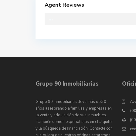
Agent Reviews
.
.
.
Grupo 90 Inmobiliarias
Ofic
Grupo 90 Inmobiliarias lleva más de 30
Ave
años asesorando a familias y empresas en
(0
la venta y adquisición de sus inmuebles.
(0
También somos especialistas en el alquiler
y la búsqueda de financiación. Contacte con
ce
cualquiera de nuestras oficinas estaremos