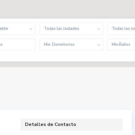
ueble
Todas las ciudades
Todas las z
Min. Dormitorios
Min.Baños
Detalles de Contacto