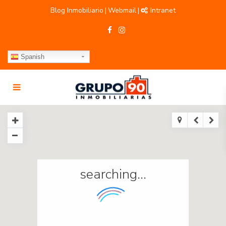
Blog Inmobiliario
Webmail
Intranet
|
|
Spanish
searching...