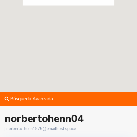
Búsqueda Avanzada
norbertohenn04
|
norberto-henn1875@emailhost.space