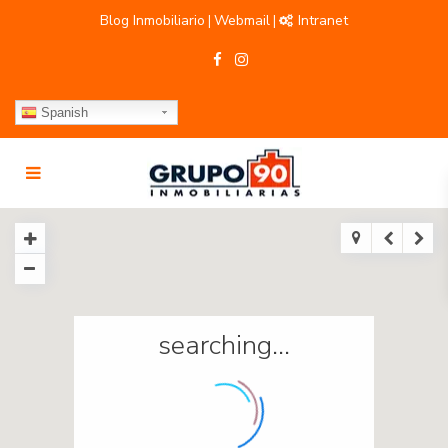
Blog Inmobiliario
Webmail
Intranet
|
|
Spanish
searching...