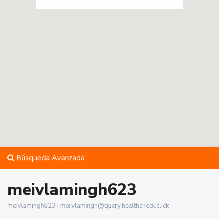
Búsqueda Avanzada
meivlamingh623
meivlamingh623 |
mei.vlamingh@query.healthcheck.click