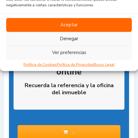
negativamente a ciertas características y funciones.
Aceptar
Denegar
Ver preferencias
Reserva la Propiedad
Política de Cookies
Política de Privacidad
Aviso Legal
online
Recuerda la referencia y la oficina
del inmueble
--