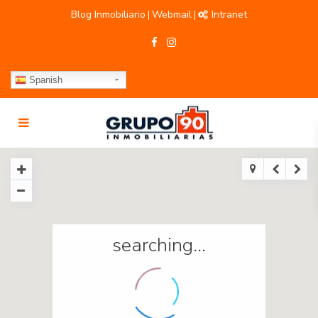
Blog Inmobiliario
Webmail
Intranet
|
|
Spanish
searching...