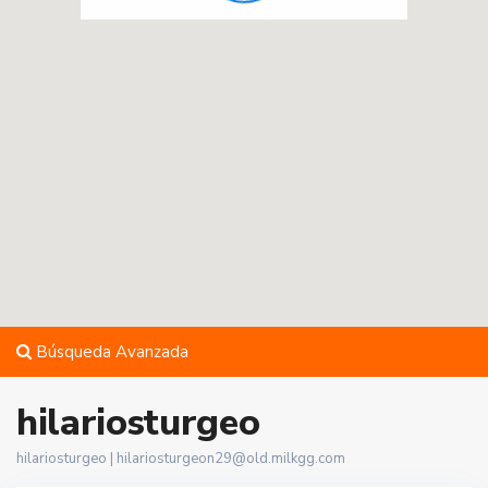
Búsqueda Avanzada
hilariosturgeo
hilariosturgeo |
hilariosturgeon29@old.milkgg.com