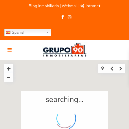
Blog Inmobiliario
Webmail
Intranet
|
|
Spanish
searching...