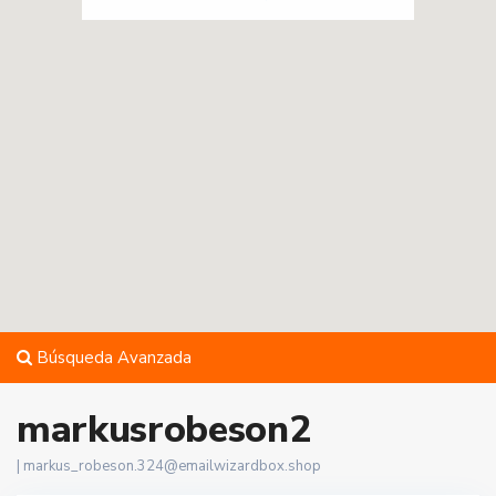
Búsqueda Avanzada
markusrobeson2
|
markus_robeson.324@emailwizardbox.shop