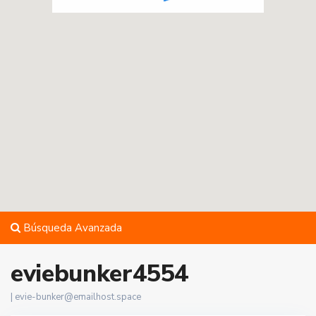
Búsqueda Avanzada
eviebunker4554
|
evie-bunker@emailhost.space