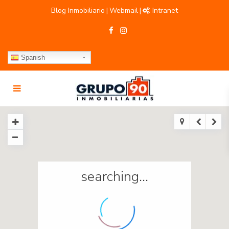
Blog Inmobiliario
Webmail
Intranet
|
|
Spanish
searching...