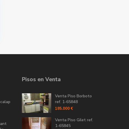
Pisos en Venta
Venta Piso Borboto
icalap
ref. 1-65848
185.000 €
Venta Piso Gilet ref.
Sant
1-65845