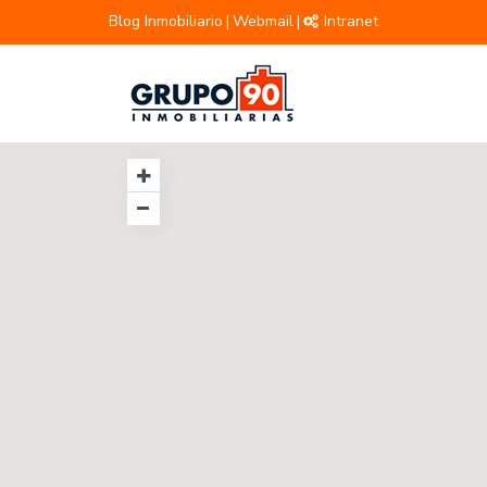
Blog Inmobiliario
Webmail
Intranet
|
|