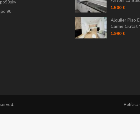
Antoni La Saïdi
upo90sky
1.500 €
upo 90
Alquiler Piso E
Carme Ciutat V
1.990 €
eserved.
Política