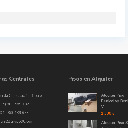
inas Centrales
Pisos en Alquiler
Alquiler Piso
nida Constitución 8, bajo
Benicalap Ben
034) 963 489 732
V...
034) 963 489 673
1.300 €
ntral@grupo90.com
Alquiler Piso 