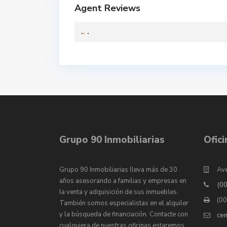
Agent Reviews
.
.
.
Grupo 90 Inmobiliarias
Ofic
Grupo 90 Inmobiliarias lleva más de 30
Ave
años asesorando a familias y empresas en
(0
la venta y adquisición de sus inmuebles.
(0
También somos especialistas en el alquiler
y la búsqueda de financiación. Contacte con
ce
cualquiera de nuestras oficinas estaremos