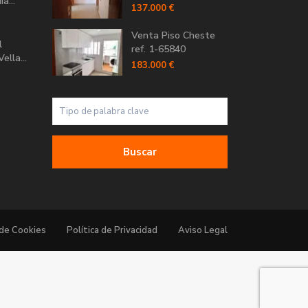
a...
137.000 €
Venta Piso Cheste
l
ref. 1-65840
ella...
183.000 €
Buscar
 de Cookies
Política de Privacidad
Aviso Legal