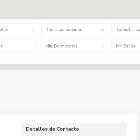
ueble
Todas las ciudades
Todas las z
Min. Dormitorios
Min.Baños
Detalles de Contacto