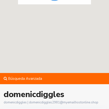
Búsqueda Avanzada
domenicdiggles
domenicdiggles |
domenicdiggles2981@myemailhostonline.shop