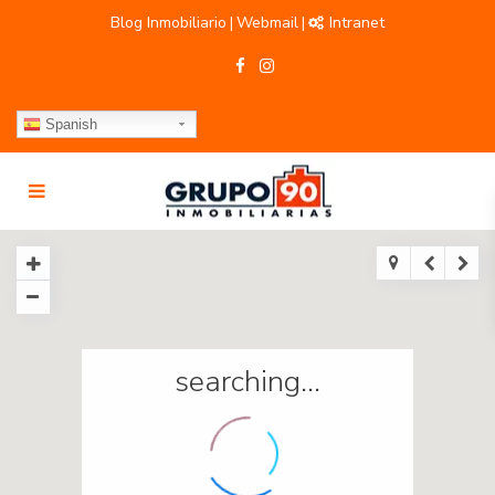
Blog Inmobiliario
Webmail
Intranet
|
|
Spanish
searching...