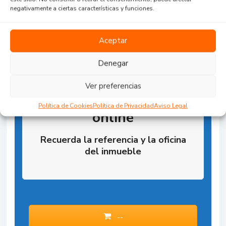
negativamente a ciertas características y funciones.
Aceptar
Denegar
Ver preferencias
Reserva la Propiedad
Política de Cookies
Política de Privacidad
Aviso Legal
online
Recuerda la referencia y la oficina
del inmueble
--