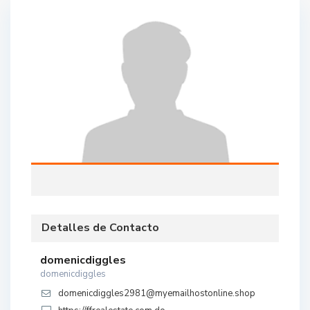
Detalles de Contacto
domenicdiggles
domenicdiggles
domenicdiggles2981@myemailhostonline.shop