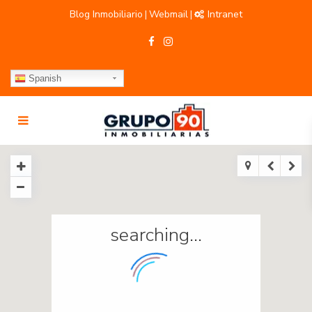
Blog Inmobiliario
Webmail
Intranet
|
|
Spanish
searching...