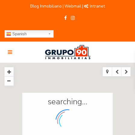
Blog Inmobiliario
Webmail
Intranet
|
|
Spanish
searching...