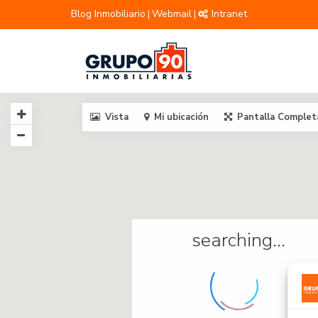
Blog Inmobiliario
Webmail
Intranet
|
|
Vista
Mi ubicación
Pantalla Complet
searching...