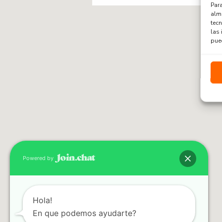
Para
alma
tec
las 
pued
Powered by
Hola!
En que podemos ayudarte?