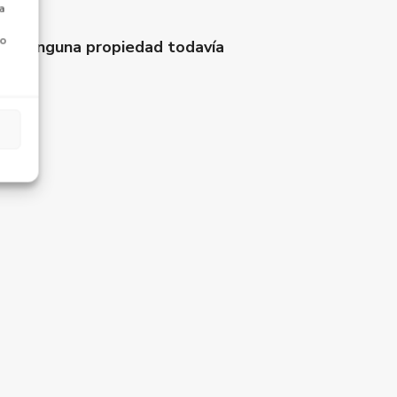
a
 o
ada ninguna propiedad todavía