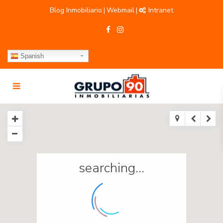
Blog Inmobiliario
Webmail
Intranet
|
|
Spanish
searching...