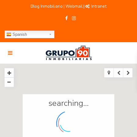
Blog Inmobiliario
Webmail
Intranet
|
|
Spanish
searching...