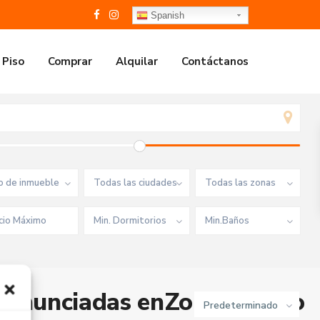
Spanish
 Piso
Comprar
Alquilar
Contáctanos
o de inmueble
Todas las ciudades
Todas las zonas
Min. Dormitorios
Min.Baños
 anunciadas enZona pueblo
Predeterminado