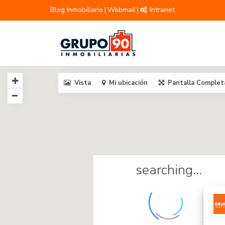
Blog Inmobiliario
Webmail
Intranet
|
|
Vista
Mi ubicación
Pantalla Complet
searching...