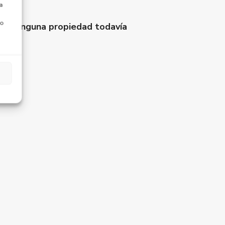
a
 o
ada ninguna propiedad todavía