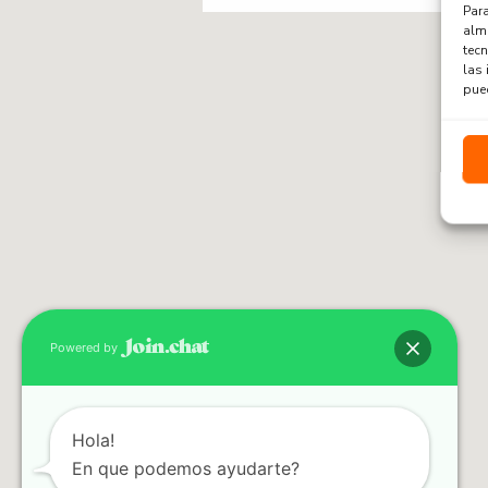
Para
alma
tec
las 
pued
Powered by
Hola!
En que podemos ayudarte?