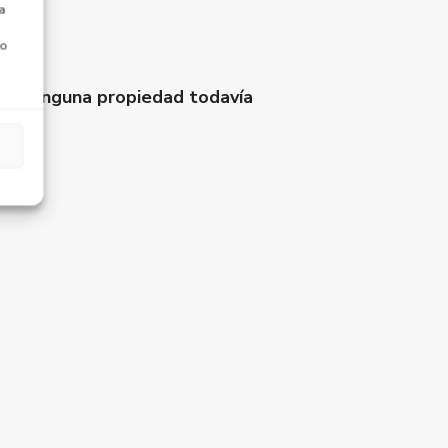
a
 o
ada ninguna propiedad todavía