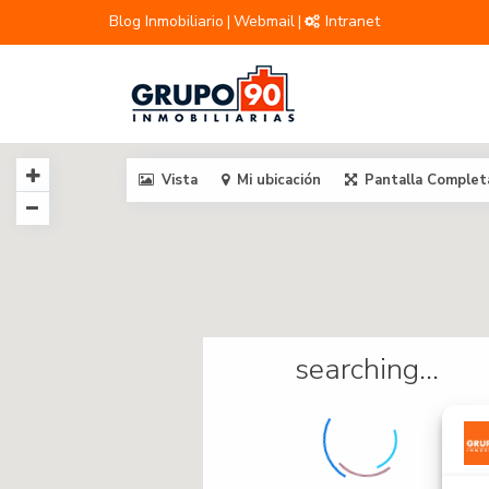
Blog Inmobiliario
Webmail
Intranet
|
|
Vista
Mi ubicación
Pantalla Complet
searching...