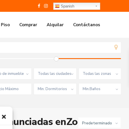
Spanish
 Piso
Comprar
Alquilar
Contáctanos
o de inmueble
Todas las ciudades
Todas las zonas
Min. Dormitorios
Min.Baños
 anunciadas enZona Casco
Predeterminado