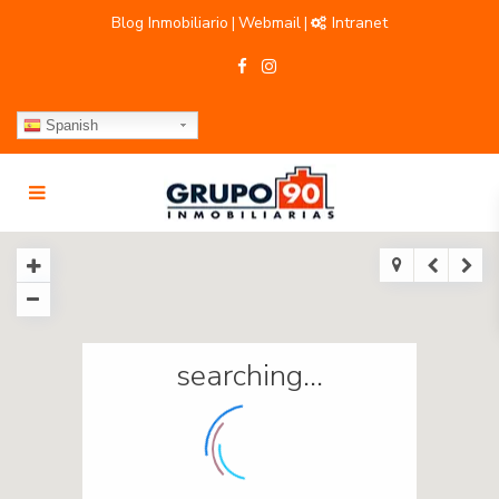
Blog Inmobiliario
Webmail
Intranet
|
|
Spanish
searching...