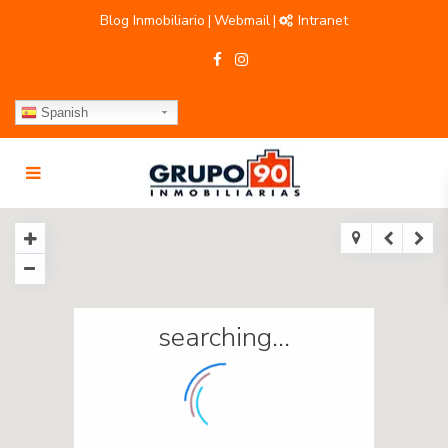
Blog Inmobiliario
Webmail
Intranet
|
|
Spanish
searching...