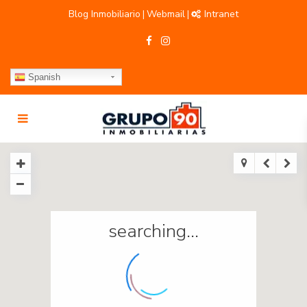
Blog Inmobiliario
Webmail
Intranet
|
|
Spanish
searching...