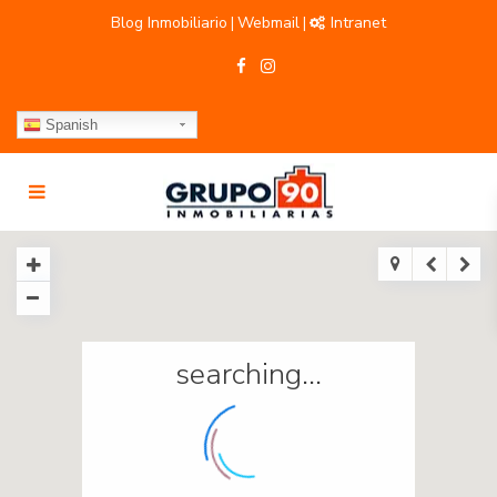
Blog Inmobiliario
Webmail
Intranet
|
|
Spanish
searching...