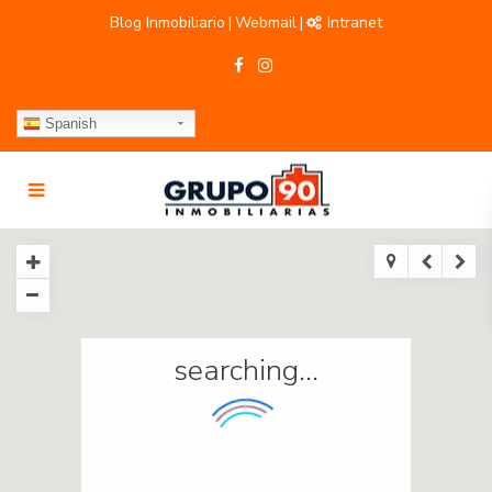
Blog Inmobiliario
Webmail
Intranet
|
|
Spanish
searching...