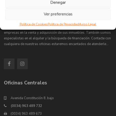
Denegar
Grupo 90 Inmobiliarias
Ver preferencias
Política de Cookies
Política de Privacidad
Aviso Legal
Grupo 90 Inmobiliarias lleva más de 30 años asesorando a familias y
empresas en la venta y adquisición de sus inmuebles. También somos
especialistas en el alquiler y la búsqueda de financiación. Contacte con
cualquiera de nuestras oficinas estaremos encantados de atenderle…
Oficinas Centrales
Avenida Constitución 8, bajo
(0034) 963 489 732
(0034) 963 489 673