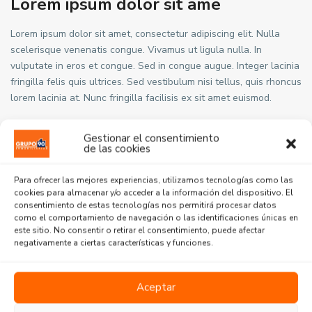
Lorem ipsum dolor sit ame
Lorem ipsum dolor sit amet, consectetur adipiscing elit. Nulla
scelerisque venenatis congue. Vivamus ut ligula nulla. In
vulputate in eros et congue. Sed in congue augue. Integer lacinia
fringilla felis quis ultrices. Sed vestibulum nisi tellus, quis rhoncus
lorem lacinia at. Nunc fringilla facilisis ex sit amet euismod.
Gestionar el consentimiento
de las cookies
Lorem ipsum dolor sit ame
Para ofrecer las mejores experiencias, utilizamos tecnologías como las
Lorem ipsum dolor sit amet, consectetur adipiscing elit. Nulla
cookies para almacenar y/o acceder a la información del dispositivo. El
consentimiento de estas tecnologías nos permitirá procesar datos
scelerisque venenatis congue. Vivamus ut ligula nulla. In
como el comportamiento de navegación o las identificaciones únicas en
vulputate in eros et congue. Sed in congue augue. Integer lacinia
este sitio. No consentir o retirar el consentimiento, puede afectar
fringilla felis quis ultrices. Sed vestibulum nisi tellus, quis rhoncus
negativamente a ciertas características y funciones.
lorem lacinia at. Nunc fringilla facilisis ex sit amet euismod.
Aceptar