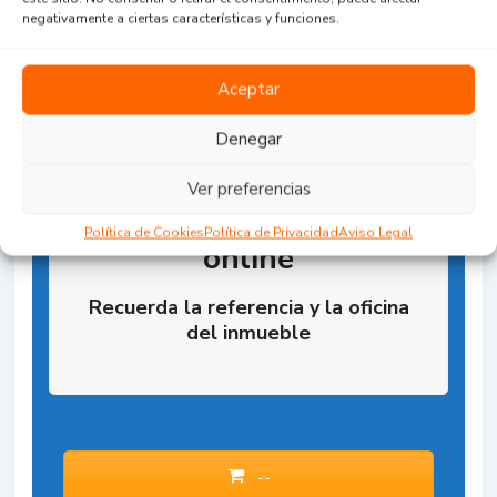
negativamente a ciertas características y funciones.
Aceptar
Denegar
Ver preferencias
Reserva la Propiedad
Política de Cookies
Política de Privacidad
Aviso Legal
online
Recuerda la referencia y la oficina
del inmueble
--