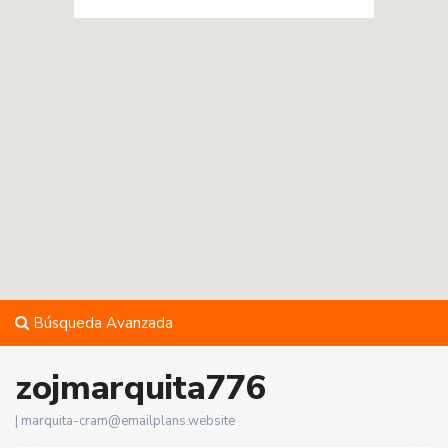
Búsqueda Avanzada
zojmarquita776
|
marquita-cram@emailplans.website