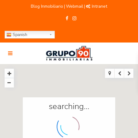
Blog Inmobiliario
Webmail
Intranet
|
|
Spanish
searching...