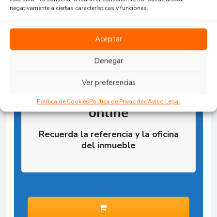
negativamente a ciertas características y funciones.
Aceptar
Denegar
Ver preferencias
Reserva la Propiedad
Política de Cookies
Política de Privacidad
Aviso Legal
online
Recuerda la referencia y la oficina
del inmueble
--