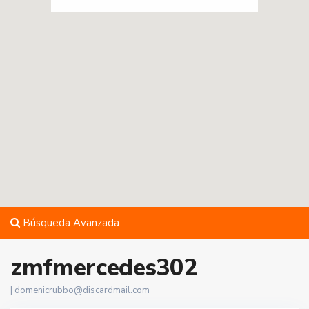
Búsqueda Avanzada
zmfmercedes302
|
domenicrubbo@discardmail.com