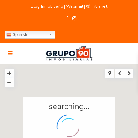
Blog Inmobiliario
Webmail
Intranet
|
|
Spanish
searching...