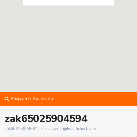
Búsqueda Avanzada
zak65025904594
zak65025904594 |
zak-silvers3@healthcheck.click