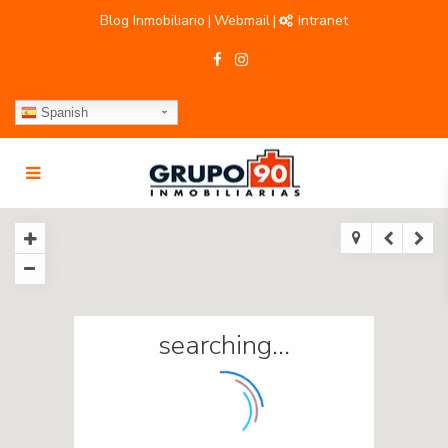
Blog Inmobiliario
Webmail
Intranet
|
|
Spanish
searching...