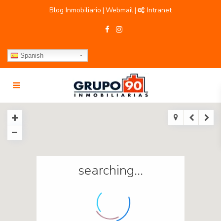
Blog Inmobiliario
Webmail
Intranet
|
|
Spanish
searching...