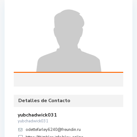
Detalles de Contacto
yubchadwick031
yubchadwick031
odettefarley6240@freundin.ru