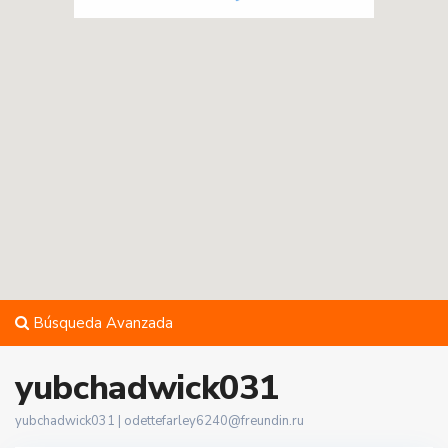
Búsqueda Avanzada
yubchadwick031
yubchadwick031 |
odettefarley6240@freundin.ru