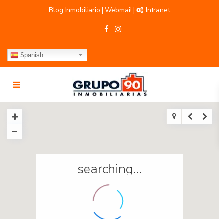
Blog Inmobiliario
Webmail
Intranet
|
|
Spanish
searching...