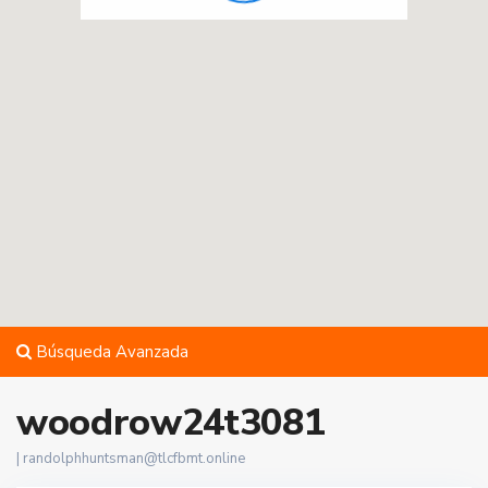
Búsqueda Avanzada
woodrow24t3081
|
randolphhuntsman@tlcfbmt.online