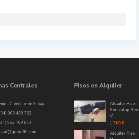
inas Centrales
Pisos en Alquiler
Alquiler Piso
nida Constitución 8, bajo
Benicalap Ben
034) 963 489 732
V...
034) 963 489 673
1.300 €
ntral@grupo90.com
Alquiler Piso