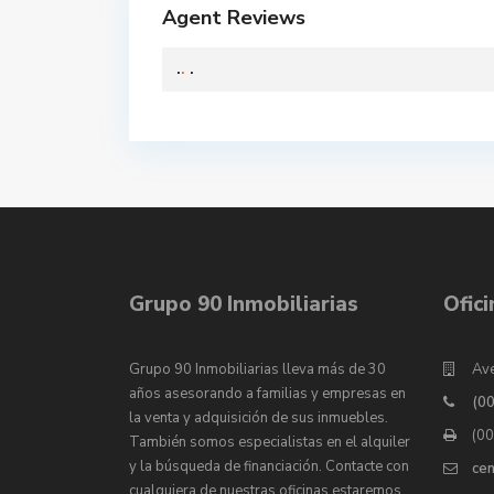
Agent Reviews
.
.
.
Grupo 90 Inmobiliarias
Ofic
Grupo 90 Inmobiliarias lleva más de 30
Ave
años asesorando a familias y empresas en
(0
la venta y adquisición de sus inmuebles.
(0
También somos especialistas en el alquiler
y la búsqueda de financiación. Contacte con
ce
cualquiera de nuestras oficinas estaremos