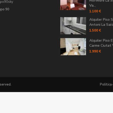
Morvedre La S
upo90sky
Va...
upo 90
1.100 €
Alquiler Piso 
Antoni La Saïdi
1.500 €
Alquiler Piso E
Carme Ciutat V
1.990 €
eserved.
Política