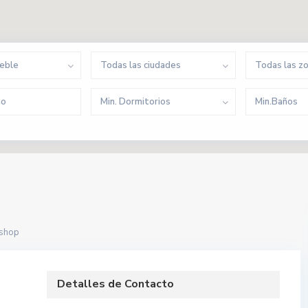
ueble
Todas las ciudades
Todas las z
Min. Dormitorios
Min.Baños
.shop
Detalles de Contacto