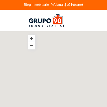
Blog Inmobiliario
Webmail
Intranet
|
|