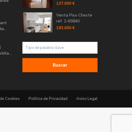
aïdia
137.000 €
Venta Piso Cheste
ref. 1-65840
Sant
183.000 €
a...
l
ella...
Buscar
 de Cookies
Política de Privacidad
Aviso Legal