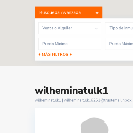
Búsqueda Avanzada
Venta o Alquiler
Tipo de inm
+ MÁS FILTROS +
wilheminatulk1
wilheminatulk1 |
wilhemina.tulk_6251@trustemailinbox