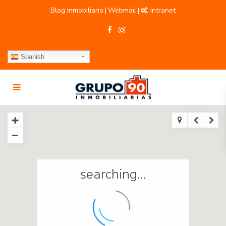
Blog Inmobiliario
Webmail
Intranet
|
|
Spanish
searching...