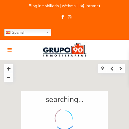
Blog Inmobiliario
Webmail
Intranet
|
|
Spanish
searching...