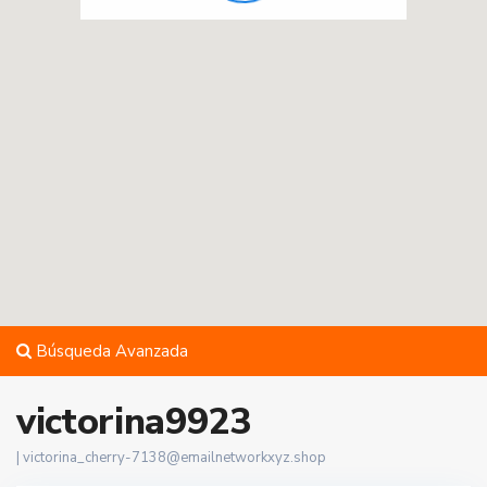
Búsqueda Avanzada
victorina9923
|
victorina_cherry-7138@emailnetworkxyz.shop