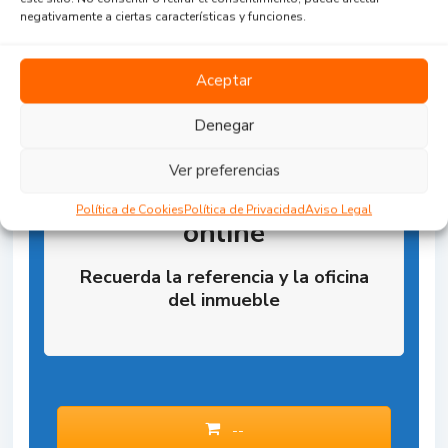
negativamente a ciertas características y funciones.
Aceptar
Denegar
Ver preferencias
Reserva la Propiedad
Política de Cookies
Política de Privacidad
Aviso Legal
online
Recuerda la referencia y la oficina
del inmueble
--