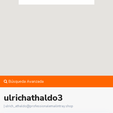
Búsqueda Avanzada
ulrichathaldo3
|
ulrich_athaldo@professionalemailintray.shop