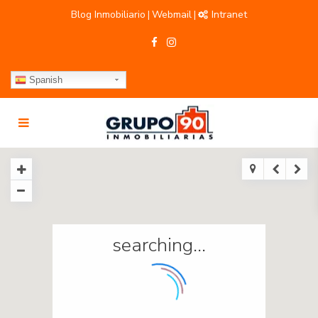
Blog Inmobiliario
Webmail
Intranet
|
|
Spanish
searching...