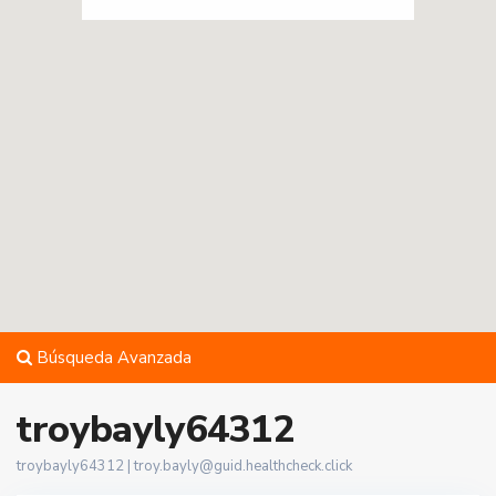
Búsqueda Avanzada
troybayly64312
troybayly64312 |
troy.bayly@guid.healthcheck.click