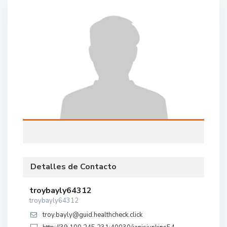
Detalles de Contacto
troybayly64312
troybayly64312
troy.bayly@guid.healthcheck.click