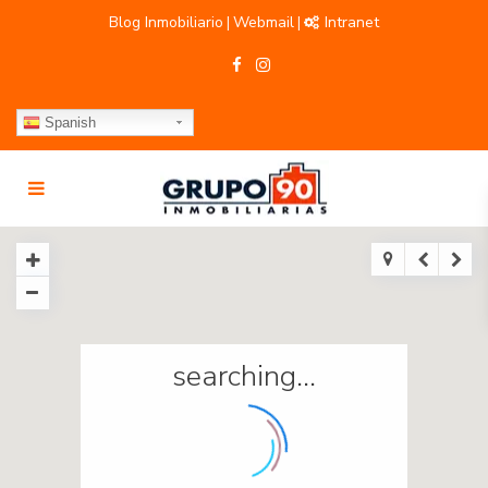
Blog Inmobiliario
Webmail
Intranet
|
|
Spanish
searching...