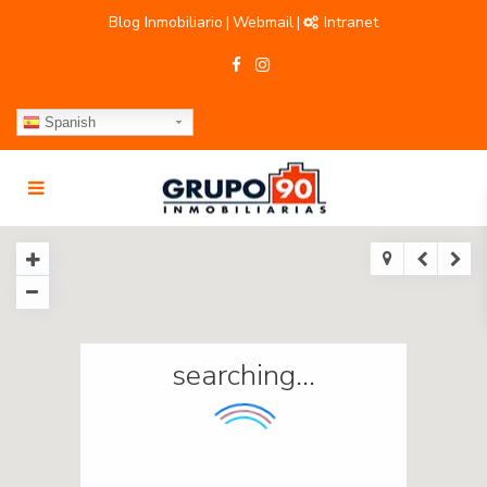
Blog Inmobiliario
Webmail
Intranet
|
|
Spanish
searching...