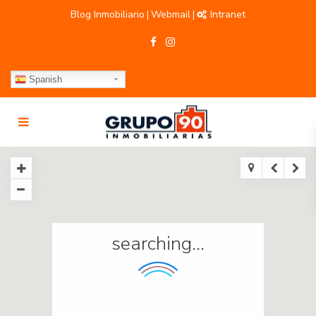
Blog Inmobiliario
Webmail
Intranet
|
|
Spanish
searching...