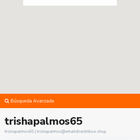
Búsqueda Avanzada
trishapalmos65
trishapalmos65 |
trishapalmos@emaildirectinbox.shop