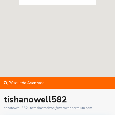
Búsqueda Avanzada
tishanowell582
tishanowell582 |
natashastockton@waroengpremium.com