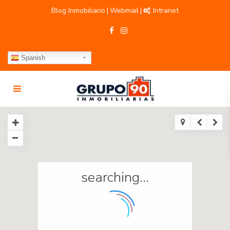
Blog Inmobiliario
Webmail
Intranet
|
|
Spanish
searching...