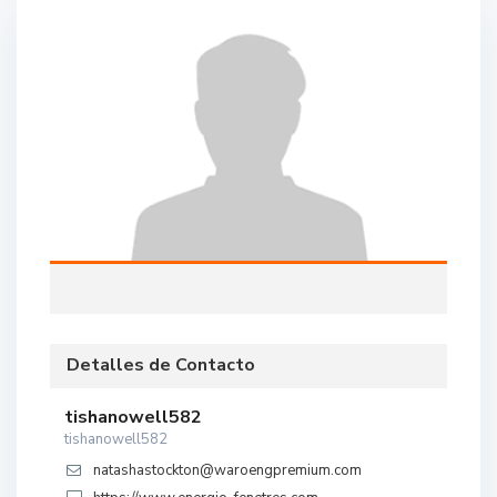
Detalles de Contacto
tishanowell582
tishanowell582
natashastockton@waroengpremium.com