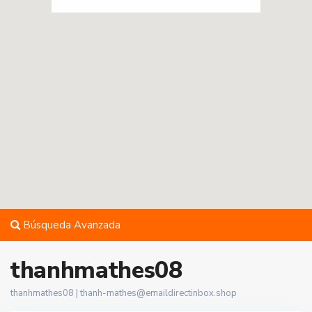
Búsqueda Avanzada
thanhmathes08
thanhmathes08 |
thanh-mathes@emaildirectinbox.shop