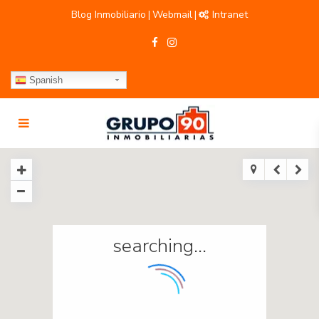
Blog Inmobiliario
Webmail
Intranet
|
|
Spanish
searching...